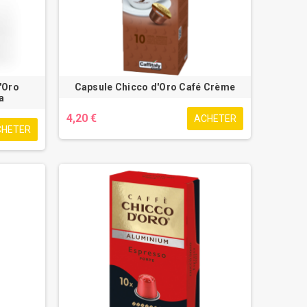
'Oro
Capsule Chicco d'Oro Café Crème
a
4,20 €
ACHETER
CHETER