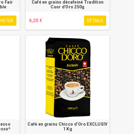
ro Fair
Café en grains décafeiné Tradition
ble
Cuor d'Oro 250g
6,20 €
CHETER
DÉTAILS
resso
Café en grains Chicco d’Oro EXCLUSIV
esso*
1 Kg