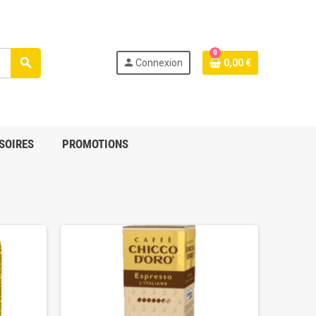
0
search
person
Connexion
0,00 €
SOIRES
PROMOTIONS