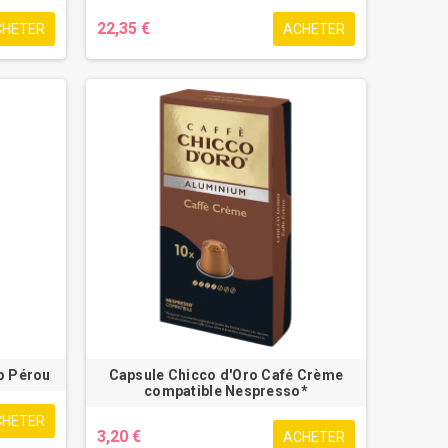
22,35 €
CHETER
ACHETER
o Pérou
Capsule Chicco d'Oro Café Crème
compatible Nespresso*
CHETER
3,20 €
ACHETER