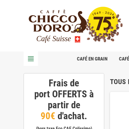
view_headline
CAFÉ EN GRAIN
CAF
Frais de
TOUS 
port
OFFERTS
à
partir de
90€
d'achat.
(hors taxe Eco CAE Colissimo)