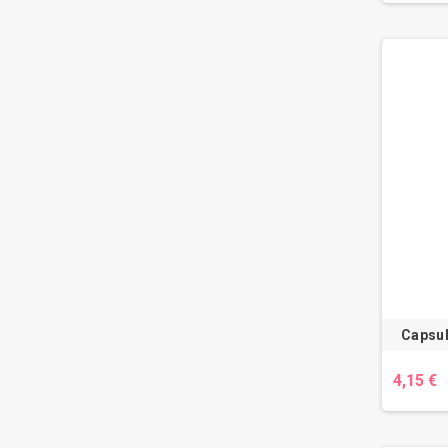
Capsul
4,15 €