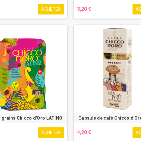
3,20 €
ACHETER
A
n grains Chicco d'Oro LATINO
Capsule de café Chicco d'Or
4,20 €
ACHETER
A