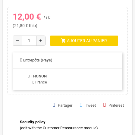
12,00 €
TTC
(21,80 € Kilo)
shopping_cart
remove
add
AJOUTER AU PANIER
Entrepôts (Pays)
THONON
France
Partager
Tweet
Pinterest
Security policy
(edit with the Customer Reassurance module)