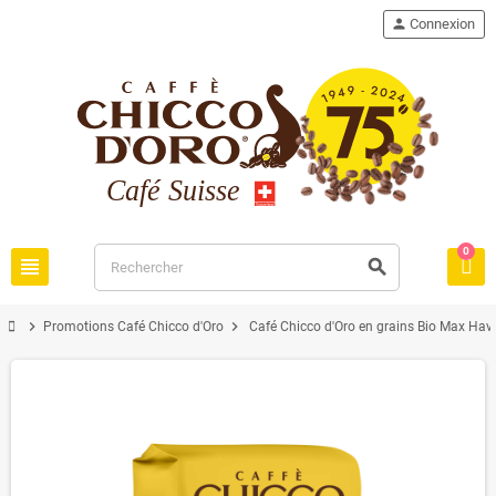
person
Connexion
0
view_headline
search
chevron_right
chevron_right
Promotions Café Chicco d'Oro
Café Chicco d'Oro en grains Bio Max Hav