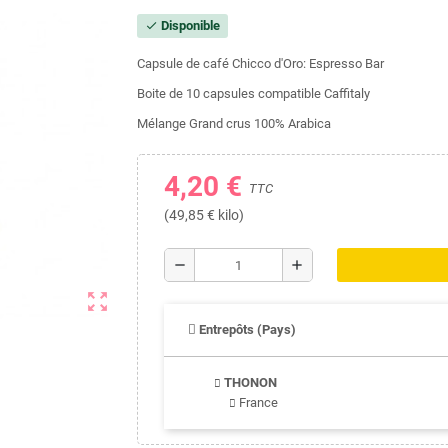
Disponible
check
Capsule de café Chicco d'Oro: Espresso Bar
Boite de 10 capsules compatible Caffitaly
Mélange Grand crus 100% Arabica
4,20 €
TTC
(49,85 € kilo)
remove
add
zoom_out_map
Entrepôts (Pays)
THONON
France