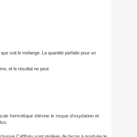
 que soit le mélange. La quantité parfaite pour un
me, et le résultat ne peut
ule hermétique élimine le risque d’oxydation et
lus.
lusive Caffitaly sont réglées de façon à produire le