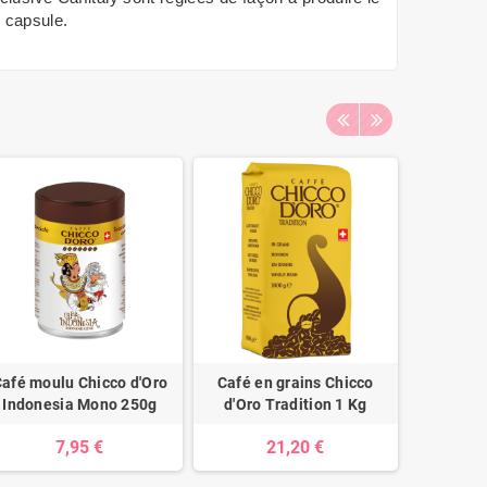
e capsule.
afé moulu Chicco d'Oro
Café en grains Chicco
Café en
Indonesia Mono 250g
d'Oro Tradition 1 Kg
D'Oro Eli
7,95 €
21,20 €