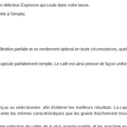
un délicieux Espresso qui coule dans votre tasse.
ête à l’emploi.
iltration parfaite et un rendement optimal en toute circonstances, quel
capsule parfaitement remplie. Le café est ainsi pressé de façon unifor
e ou sélectionnée afin d’obtenir les meilleurs résultats. La caps
ésente les mêmes caractéristiques que les grains fraîchement mou
e sélection de cafés de la plus grande qualité, et les machine exc