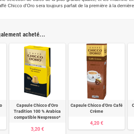
affè Chicco d’Oro sera toujours parfait de la première à la dernièr
galement acheté...
ro
Capsule Chicco d'Oro
Capsule Chicco d'Oro Café
C
Tradition 100 % Arabica
Crème
compatible Nespresso*
4,20 €
3,20 €