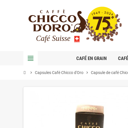
view_headline
CAFÉ EN GRAIN
CAF
chevron_right
Capsules Café Chicco d'Oro
chevron_right
Capsule de café Chic