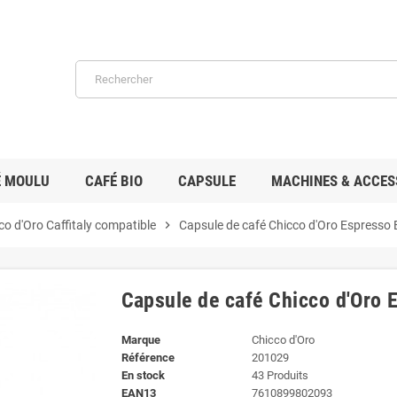
É MOULU
CAFÉ BIO
CAPSULE
MACHINES & ACCES
co d'Oro Caffitaly compatible
chevron_right
Capsule de café Chicco d'Oro Espresso 
Capsule de café Chicco d'Oro 
Marque
Chicco d'Oro
Référence
201029
En stock
43 Produits
EAN13
7610899802093