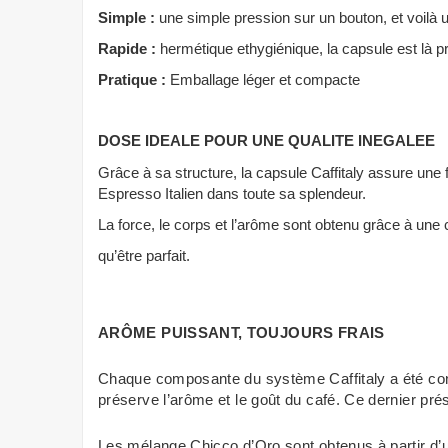
Simple :
une simple pression sur un bouton, et voilà 
Rapide :
hermétique et
hygiénique, la capsule est là pr
Pratique :
Emballage léger et compacte
DOSE IDEALE POUR UNE QUALITE INEGALEE
Grâce à sa structure, la capsule Caffitaly assure une f
Espresso Italien dans toute sa splendeur.
La force, le corps et l’arôme sont obtenu grâce à une 
qu’être parfait.
ARÔME PUISSANT, TOUJOURS FRAIS
Chaque composante du système Caffitaly a été conçu
préserve l’arôme et le goût du café. Ce dernier pr
Les mélange Chicco d’Oro sont obtenus à partir d’un