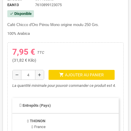
EAN13
7610899123075
Disponible
check
Café Chicco d'Oro Pérou Mono origine moulu 250 Grs.
100% Arabica
7,95 €
TTC
(31,82 € Kilo)
shopping_cart
remove
add
AJOUTER AU PANIER
La quantité minimale pour pouvoir commander ce produit est 4.
Entrepôts (Pays)
THONON
France