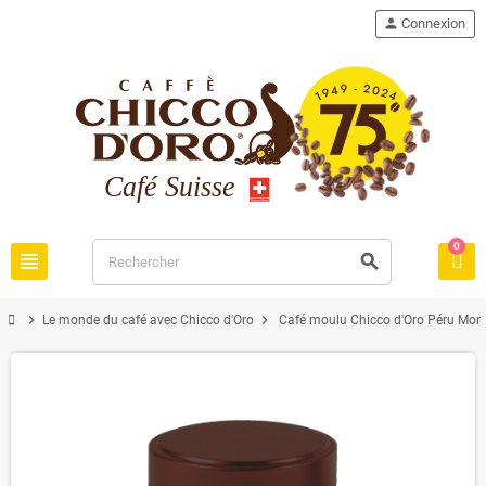
person
Connexion
0
view_headline
search
chevron_right
chevron_right
Le monde du café avec Chicco d'Oro
Café moulu Chicco d'Oro Péru Mon