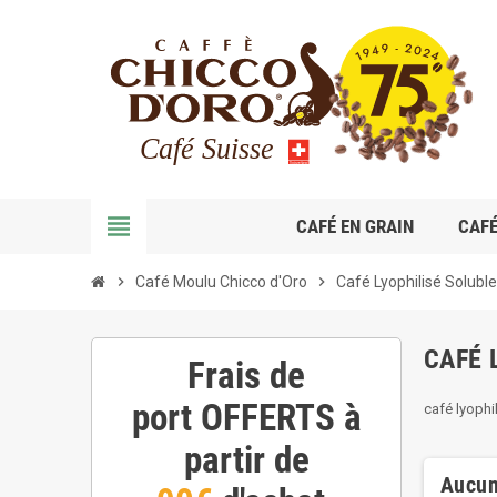
view_headline
CAFÉ EN GRAIN
CAF
chevron_right
Café Moulu Chicco d'Oro
chevron_right
Café Lyophilisé Solubl
CAFÉ 
Frais de
port
OFFERTS
à
café lyophi
partir de
Aucun