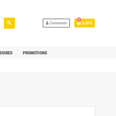
0
search
person
Connexion
0,00 €
SOIRES
PROMOTIONS